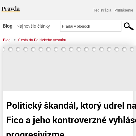
Registrácia
Prihlásenie
Blog
Najnovšie články
Najčítanejšie články
Blog
>
Cesta do Politickeho vesmíru
Najkomentovanejšie články
>
Politický škandál, ktorý udrel na Slovensko: Fico a jeho kontroverzné
Zoznam blogov
vyhlásenia o progresivizme.
Komerčné blogy
Politický škandál, ktorý udrel n
Fico a jeho kontroverzné vyhlás
progresivizme.