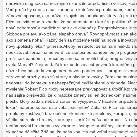
obrovská diagnóza samozrejme okamžite urazila tisíce voličov, ktor
Veď prečo by sme sa mali zaoberať skutočnými problémami, keď 
zábavné spôsoby, ako urážať svojich spoluobčanov ktorý sú proti r
Fico sa evidentne rozhodol, že po atentate mu kariéra politika už ne
novú odbornosť v medicíne: politické diagnózy. Progresivizmus je t
Sloboda prejavu ako zápal slepého čreva? Rovnoprávnosť žien ako 
ako zlomená noha? Každý deň sa môžeme tešiť na nové a inovativ
nový „politický lekár“ prinesie.Akoby nestačilo, že sa nám niekdo sn
neexistoval, teraz máme veriť, že skutočnou pandémiou je progresi
prešli cez pandémiu, prečo by sme sa nemohli báť aj progresívnych
sveta Marvel? Zrejme ďalší krok bude zaviesť povinnú karanténu p
názor.Fico nás teda varuje pred novou pandémiou – progresivizm
zdravotné hrozby, ako sú vírusy a hlavne rakoviny. Teraz sa musím
nedostali do kontaktu s nebezpečnými myšlienkami o slobode. Nech
myslenie!Robert Fico nikdy neprestane prekvapovať a útočiť.Kto v
nás zajtra presvedčí, že klimatické zmeny sú len dôsledkom nadm
piesku ktorý padá z neba a soroš ho vysypava. V každom prípade sa
lekár“ má pred sebou ešte veľa „pacientov“.Zatiaľ čo Fico nás stra
problémy zostávajú bez riešeni. Ekonomické problemy, korupcia, ne
všetko sú reálne hrozby, ktoré by si zaslúžili našu pozornosť. No 
fantómovými hrozbami a vytvárame zástupné problémy, ktoré odvád
skutočne dôležité.Zdá sa, že naša koalícia má veľmi zaujímavé pr