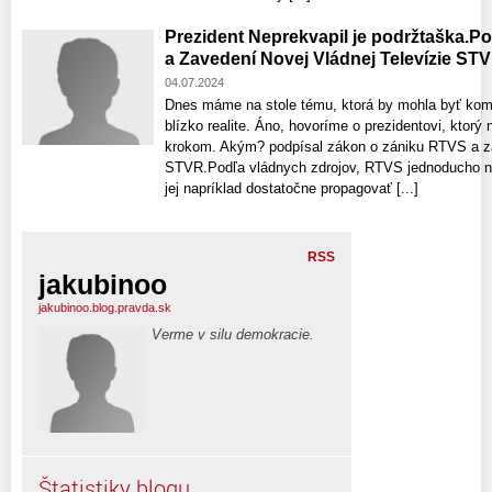
Prezident Neprekvapil je podržtaška.P
a Zavedení Novej Vládnej Televízie ST
04.07.2024
Dnes máme na stole tému, ktorá by mohla byť komi
blízko realite. Áno, hovoríme o prezidentovi, ktor
krokom. Akým? podpísal zákon o zániku RTVS a zav
STVR.Podľa vládnych zdrojov, RTVS jednoducho ne
jej napríklad dostatočne propagovať [...]
RSS
jakubinoo
jakubinoo.blog.pravda.sk
Verme v silu demokracie.
Štatistiky blogu