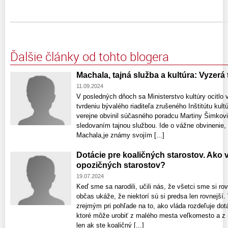
Ďalšie články od tohto blogera
Machala, tajná služba a kultúra: Vyzerá
11.09.2024
V posledných dňoch sa Ministerstvo kultúry ocitlo
tvrdeniu bývalého riaditeľa zrušeného Inštitútu kult
verejne obvinil súčasného poradcu Martiny Šimkov
sledovaním tajnou službou. Ide o vážne obvinenie, 
Machala,je známy svojím [...]
Dotácie pre koaličných starostov. Ako v
opozičných starostov?
19.07.2024
Keď sme sa narodili, učili nás, že všetci sme si rov
občas ukáže, že niektorí sú si predsa len rovnejší. 
zrejmým pri pohľade na to, ako vláda rozdeľuje dot
ktoré môže urobiť z malého mesta veľkomesto a z 
len ak ste koaličný [...]