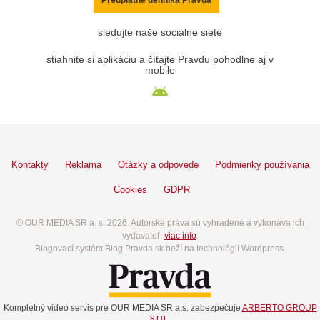
sledujte naše sociálne siete
stiahnite si aplikáciu a čítajte Pravdu pohodlne aj v
mobile
Kontakty
Reklama
Otázky a odpovede
Podmienky používania
Cookies
GDPR
© OUR MEDIA SR a. s. 2026. Autorské práva sú vyhradené a vykonáva ich
vydavateľ,
viac info
.
Blogovací systém Blog.Pravda.sk beží na technológií Wordpress.
Kompletný video servis pre OUR MEDIA SR a.s. zabezpečuje
ARBERTO GROUP
s.r.o.
.