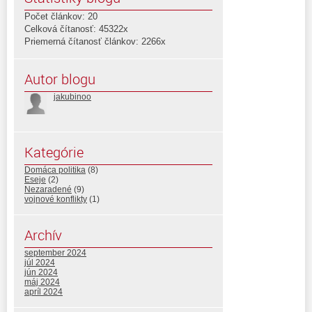
Počet článkov: 20
Celková čítanosť: 45322x
Priemerná čítanosť článkov: 2266x
Autor blogu
jakubinoo
Kategórie
Domáca politika
(8)
Eseje
(2)
Nezaradené
(9)
vojnové konflikty
(1)
Archív
september 2024
júl 2024
jún 2024
máj 2024
apríl 2024